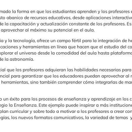
rmado la forma en que los estudiantes aprenden y los profesores 
to abanico de recursos educativos, desde aplicaciones interacti
de la capacitación y actualización constante de los profesores. 
 aprovechar al máximo su potencial en el aula.
ia y la tecnología, ofrece un campo fértil para la integración de
licaciones y herramientas en línea que hacen que el estudio del c
lorar el universo desde la comodidad del aula hasta plataformas 
de la astronomía.
cial que los profesores adquieran las habilidades necesarias para 
encial para garantizar que los educadores puedan aprovechar al 
s herramientas, sino también comprender cómo integrarlas de mane
o un éxito para los procesos de enseñanza y aprendizaje en los c
legio la Enseñanza. Este ejemplo puede inspirar a más institucio
 plan curricular y sobre todo a motivar a los profesores a crear c
gías, los nuevos formatos comunicativos, la variedad de temas y