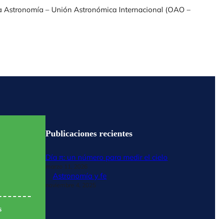
la Astronomía – Unión Astronómica Internacional (OAO –
Publicaciones recientes
Día π: un número para medir el cielo
marzo 11, 2026
Astronomía y fe
noviembre 4, 2025
s