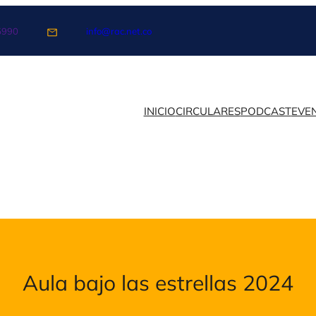
5990
info@rac.net.co
INICIO
CIRCULARES
PODCAST
EVE
Aula bajo las estrellas 2024