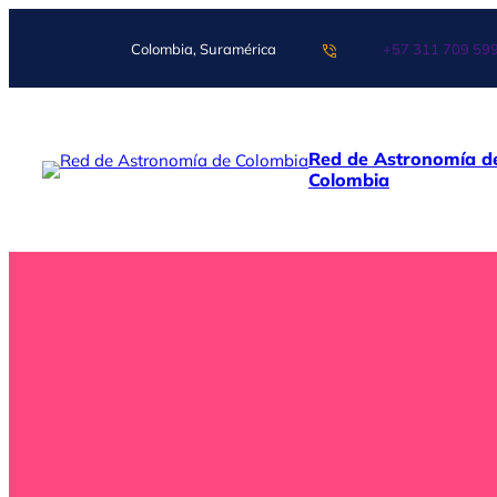
Saltar
al
Colombia, Suramérica
+57 311 709 59
contenido
Red de Astronomía d
Colombia