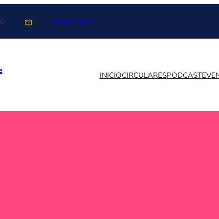
90
info@rac.net.co
e
INICIO
CIRCULARES
PODCAST
EVE